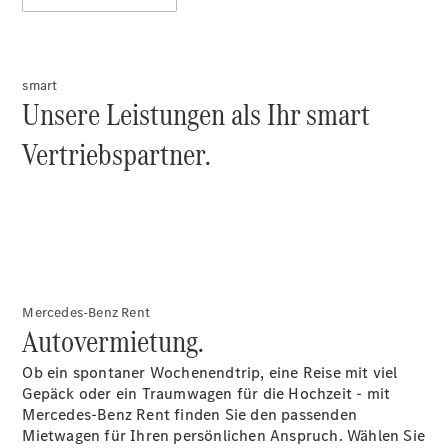
Der neue
CLA
EQE
Limousine -
smart
elektrisch
Unsere Leistungen als Ihr smart
EQS
Limousine -
Vertriebspartner.
elektrisch
C-Klasse
Limousine
C-Klasse
Limousine -
elektrisch
E-Klasse
Limousine
Mercedes-Benz Rent
Autovermietung.
S-Klasse
Limousine
Ob ein spontaner Wochenendtrip, eine Reise mit viel
S-Klasse
Gepäck oder ein Traumwagen für die Hochzeit - mit
Lang
Mercedes-Benz Rent finden Sie den passenden
Mercedes-
Mietwagen für Ihren persönlichen Anspruch. Wählen Sie
Maybach S-