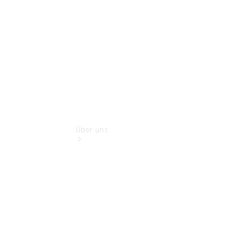
Finanzdienste
Digitale
Extras
Über uns
Übersicht
Nachhaltigkeit