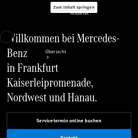
Zum Inhalt springen
Anbieter
Willkommen bei Mercedes-
Anbieter
Benz
Übersicht
in Frankfurt
Kaiserleipromenade,
Nordwest und Hanau.
Startseite
Ansprechpartner
finden
Servicetermin online buchen
Beratung
vereinbaren
Servicetermin
Kontakt