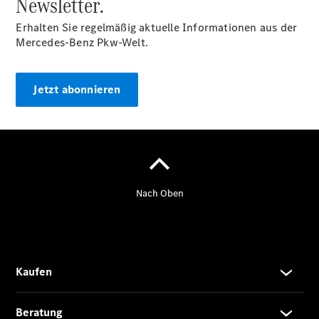
Newsletter.
/ Kombis
Erhalten Sie regelmäßig aktuelle Informationen aus der
Mercedes-Benz Pkw-Welt.
Jetzt abonnieren
Der
brandneue
CLA
Shooting
Brake
Der
elektrische
CLA
Shooting
Brake
CLA