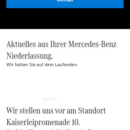
buchen
Probefahrt
vereinbaren
Konfigurator
Modellübersicht
Tel: +49 69
8501 00
Aktuelles aus Ihrer Mercedes-Benz
Niederlassung.
Wir halten Sie auf dem Laufenden.
Kaufen
Wir stellen uns vor am Standort
Kaiserleipromenade 10.