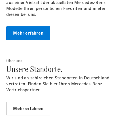
aus einer Vielzahl der aktuellsten Mercedes-Benz
Klasse
Modelle Ihren persönlichen Favoriten und mieten
SUVs
diesen bei uns.
Mehr erfahren
Der neue
GLA
Über uns
Der neue
Unsere Standorte.
elektrische
GLA
Wir sind an zahlreichen Standorten in Deutschland
EQA –
vertreten. Finden Sie hier Ihren Mercedes-Benz
elektrisch
Vertriebspartner.
EQE SUV –
elektrisch
EQS SUV –
Mehr erfahren
elektrisch
G-Klasse –
elektrisch
Mercedes-