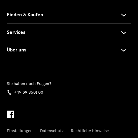
Shooting
Brake
C-Klasse T-
Modell
E-Klasse T-
Modell
Kompaktwagen
A-Klasse
Kompaktlimousine
B-Klasse
Coupés