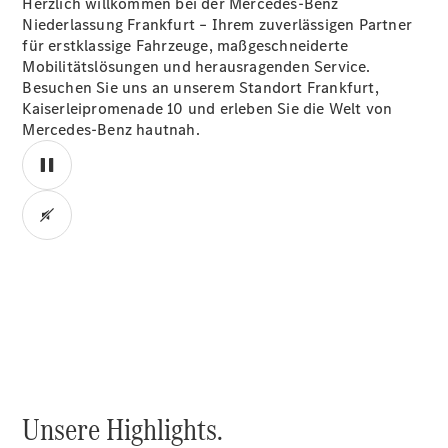
Herzlich willkommen bei der Mercedes-Benz
Niederlassung Frankfurt – Ihrem zuverlässigen Partner
für erstklassige Fahrzeuge, maßgeschneiderte
Übersicht
Mobilitätslösungen und herausragenden Service.
140 Jahre
Besuchen Sie uns an unserem Standort Frankfurt,
Innovation
Kaiserleipromenade 10 und erleben Sie die Welt von
Mercedes-
Mercedes‑Benz hautnah.
Benz
Store
Neuwagenangebote
00:00 / 00:00
Best Deal
Leasing
Privatkunden
Leasing
Gewerbekunden
Unsere Highlights.
Finanzierung