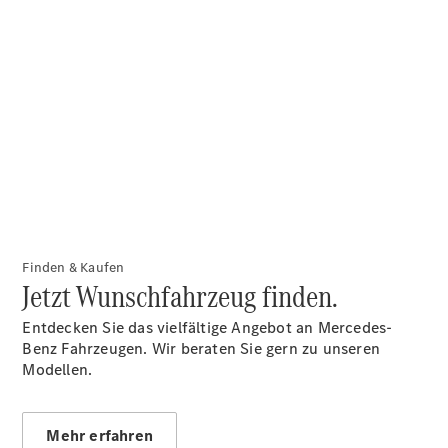
Privatkunden
Finanzierung
Gewerbekunden
Kurzfristig
verfügbare
Angebote
V-Klasse
V-Klasse
Marco Polo
Taxi-
Angebote
Limousinen
Finden & Kaufen
Jetzt Wunschfahrzeug finden.
Entdecken Sie das vielfältige Angebot an Mercedes-
Benz Fahrzeugen. Wir beraten Sie gern zu unseren
Modellen.
Der
elektrische
CLA mit EQ-
Mehr erfahren
Technologie