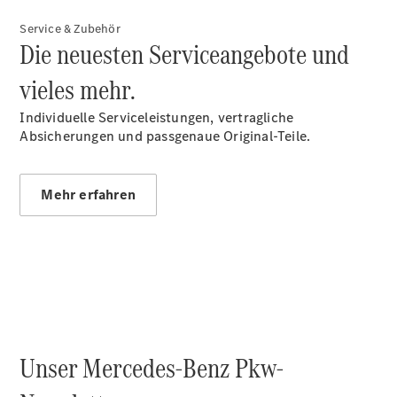
Maybach
Service & Zubehör
EQS SUV –
Die neuesten Serviceangebote und
elektrisch
Der neue
vieles mehr.
GLB
Der neue
Individuelle Serviceleistungen, vertragliche
GLB –
Absicherungen und passgenaue Original-Teile.
elektrisch
Der neue
GLC SUV –
Mehr erfahren
elektrisch
GLC SUV
GLC Coupé
GLE SUV
GLE Coupé
GLS
Mercedes-
Maybach
GLS
Unser Mercedes-Benz Pkw-
G-Klasse
T-Modelle