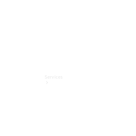
Pflege-
Pakete
Pollenfilterung
Services
Übersicht
Serviceangebote