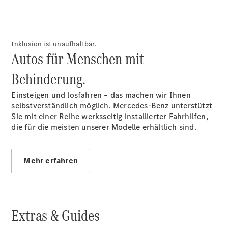
Übersicht
140 Jahre
Inklusion ist unaufhaltbar.
Innovation
Autos für Menschen mit
Mercedes-
Benz
Behinderung.
Store
Neuwagenangebote
Einsteigen und losfahren – das machen wir Ihnen
selbstverständlich möglich. Mercedes-Benz unterstützt
Sie mit einer Reihe werksseitig installierter Fahrhilfen,
die für die meisten unserer Modelle erhältlich sind.
Mehr erfahren
Best Deal
Leasing
Privatkunden
Leasing
Gewerbekunden
Extras & Guides
Finanzierung