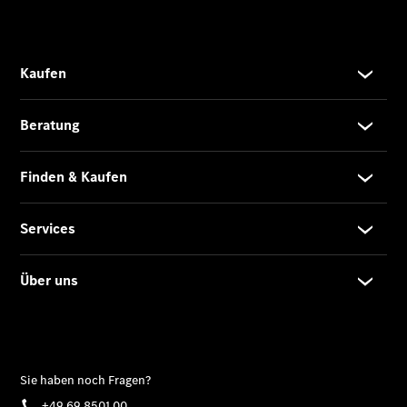
Klasse
SUVs
EQA –
elektrisch
EQE SUV –
elektrisch
EQS SUV –
elektrisch
G-Klasse –
elektrisch
Mercedes-
Maybach
EQS SUV –
elektrisch
GLA
Der neue