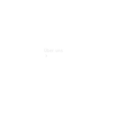
Über uns
Übersicht
Nachhaltigkeit
Kontakt