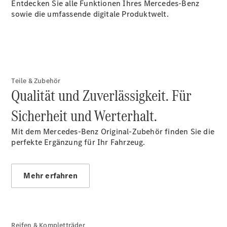
Privatkunden
Entdecken Sie alle Funktionen Ihres Mercedes-Benz
Finanzierung
sowie die umfassende digitale Produktwelt.
Gewerbekunden
Kurzfristig
verfügbare
Angebote
V-Klasse
V-Klasse
Teile & Zubehör
Marco Polo
Qualität und Zuverlässigkeit. Für
Taxi-
Angebote
Sicherheit und Werterhalt.
Limousinen
Mit dem Mercedes-Benz Original-Zubehör finden Sie die
perfekte Ergänzung für Ihr Fahrzeug.
Mehr erfahren
Der
elektrische
CLA mit EQ-
Technologie
Reifen & Kompletträder