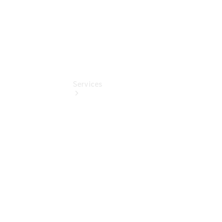
Services
Übersicht
Serviceangebote
Reifen &
Kompletträder
Teile &
Zubehör