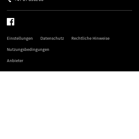
GLB
Der neue
GLB –
elektrisch
Der neue
GLC SUV –
elektrisch
GLC SUV
GLC Coupé
GLE SUV
GLE Coupé
GLS
Mercedes-
Maybach
GLS
G-Klasse
T-Modelle
/ Kombis