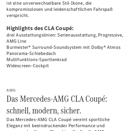
ist eine unverwechselbare Stil-Ikone, die
kompromisslosen und leidenschaftlichen Fahrspaß
verspricht.
Übersicht
140 Jahre
Highlights des CLA Coupé:
Innovation
Mercedes-
drei Ausstattungslinien: Serienausstattung, Progressive,
Benz
AMG Line
Store
Burmester® Surround-Soundsystem mit Dolby®
Atmos
Neuwagenangebote
Panorama-Schiebedach
Multifunktions-Sportlenkrad
Widescreen-Cockpit
AMG
Best Deal
Das Mercedes-AMG CLA Coupé:
Leasing
schnell, modern, sicher.
Privatkunden
Leasing
Das Mercedes-AMG CLA Coupé vereint sportliche
Gewerbekunden
Eleganz mit beeindruckender Performance und
Finanzierung