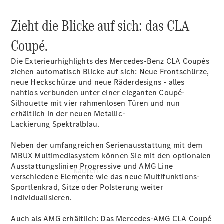
buchen
Probefahrt
Zieht die Blicke auf sich: das CLA
vereinbaren
Konfigurator
Coupé.
Modellübersicht
Tel: +49 69
Die Exterieurhighlights des Mercedes-Benz CLA Coupés
8501 00
ziehen automatisch Blicke auf sich: Neue Frontschürze,
neue Heckschürze und neue Räderdesigns - alles
nahtlos verbunden unter einer eleganten Coupé-
Silhouette mit vier rahmenlosen Türen und nun
erhältlich in der neuen
Metallic-
Lackierung Spektralblau
.
Neben der umfangreichen Serienausstattung mit dem
MBUX Multimediasystem können Sie mit den optionalen
Ausstattungslinien Progressive und AMG Line
Kaufen
verschiedene Elemente wie das neue Multifunktions-
Sportlenkrad, Sitze oder Polsterung weiter
individualisieren.
Auch als AMG erhältlich: Das Mercedes-AMG CLA Coupé