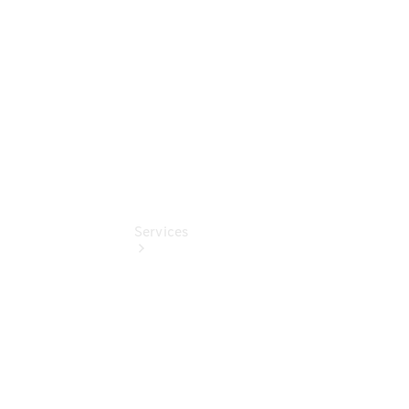
Pflege-
Pakete
Pollenfilterung
Services
Übersicht
Serviceangebote