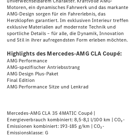
unverwechselbarem Charakter. Kraftvolle AMG-
Privatkunden
Motoren, ein dynamisches Fahrwerk und das markante
Finanzierung
AMG-Design sorgen für ein Fahrerlebnis, das
Gewerbekunden
Herzklopfen garantiert. Im exklusiven Interieur treffen
Kurzfristig
exklusive Materialien auf modernste Technik und
verfügbare
sportliche Details – für alle, die Dynamik, Innovation
Angebote
und Stil in ihrer aufregendsten Form erleben möchten.
V-Klasse
V-Klasse
Highlights des Mercedes-AMG CLA Coupé:
Marco Polo
Taxi-
AMG Performance
Angebote
AMG-spezifischer Antriebsstrang
Limousinen
AMG Design
Plus-Paket
Final
Edition
AMG Performance Sitze und
Lenkrad
Mercedes-AMG CLA 35 4MATIC Coupé |
Der
Energieverbrauch kombiniert: 8,5-8,1 l/100 km | CO₂-
elektrische
Emissionen kombiniert: 193-185 g/km | CO₂-
CLA mit EQ-
Emissionsklasse:
G
Technologie