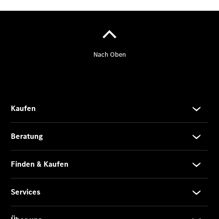
Der neue
CLA
EQE
Limousine -
elektrisch
EQS
Limousine -
elektrisch
C-Klasse
Limousine
C-Klasse
Limousine -
elektrisch
E-Klasse
Limousine
S-Klasse
Limousine
S-Klasse
Lang
Mercedes-
Maybach S-