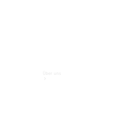
Finanzdienste
Digitale
Extras
Über uns
Übersicht
Nachhaltigkeit