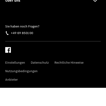
Klasse
SUVs
Der neue
GLA
Der neue
elektrische
GLA
EQA –
elektrisch
EQE SUV –
elektrisch
EQS SUV –
elektrisch
G-Klasse –
elektrisch
Mercedes-