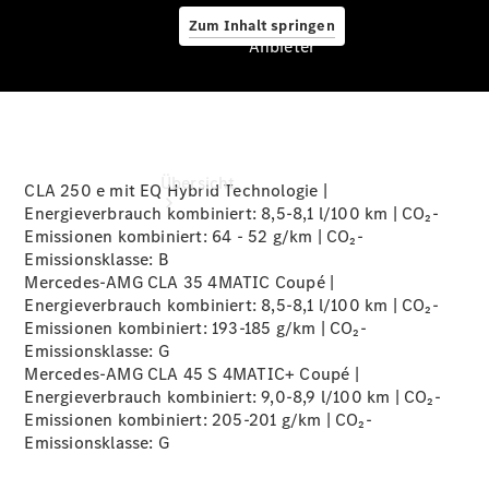
Zum Inhalt springen
Anbieter
Anbieter
Übersicht
CLA 250 e mit EQ Hybrid Technologie |
Energieverbrauch kombiniert: 8,5-8,1 l/100 km | CO₂-
Emissionen kombiniert: 64 - 52 g/km | CO₂-
Emissionsklasse:
B
Mercedes-AMG CLA 35 4MATIC Coupé |
Energieverbrauch kombiniert: 8,5-8,1 l/100 km | CO₂-
Emissionen kombiniert: 193-185 g/km | CO₂-
Emissionsklasse:
G
Startseite
Mercedes-AMG CLA 45 S 4MATIC+ Coupé |
Ansprechpartner
Energieverbrauch kombiniert: 9,0-8,9 l/100 km | CO₂-
finden
Emissionen kombiniert: 205-201 g/km | CO₂-
Beratung
Emissionsklasse:
G
vereinbaren
Servicetermin