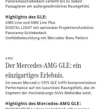
Panoramaschiebedach verleiht bis zu sieben
buchen
Passagieren
ein außergewöhnliches Raumgefühl.
Probefahrt
vereinbaren
Highlights des GLE:
Konfigurator
Modellübersicht
AMG Line und AMG Line
Plus
Tel: +49 69
DIGITAL LIGHT mit optionaler
Projektionsfunktion
8501 00
Panorama-Schiebedach
Umfeldbeleuchtung mit Mercedes-Benz
Pattern
AMG
Der Mercedes-AMG GLE: ein
einzigartiges Erlebnis.
Im neuen Mercedes-AMG GLE trifft kompromisslose
Kaufen
Performance auf ein luxuriöses Raumgefühl, das im
Segment der Hochleistungs-SUVs Maßstäbe setzt.
Highlights des Mercedes-AMG GLE: