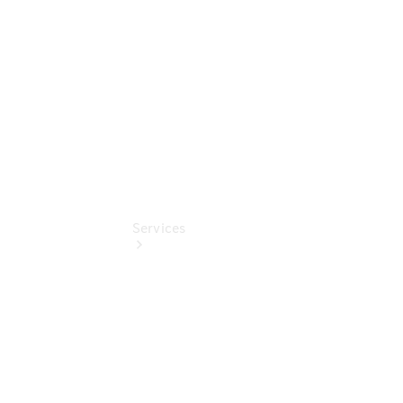
Pflege-
Pakete
Pollenfilterung
Services
Übersicht
Serviceangebote