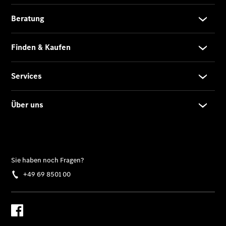
Privatkunden
Finanzierung
Gewerbekunden
Kurzfristig
verfügbare
Angebote
V-Klasse
V-Klasse
Marco Polo
Taxi-
Angebote
Limousinen
Der
elektrische
CLA mit EQ-
Technologie