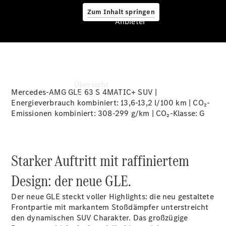
Zum Inhalt springen
Anbieter
Anbieter
Übersicht
Mercedes-AMG GLE 63 S 4MATIC+ SUV |
Energieverbrauch kombiniert: 13,6-13,2 l/100 km | CO₂-
Emissionen kombiniert: 308-299 g/km | CO₂-Klasse:
G
Starker Auftritt mit raffiniertem
Startseite
Design: der neue GLE.
Ansprechpartner
finden
Der neue GLE steckt voller Highlights: die neu gestaltete
Beratung
Frontpartie mit markantem Stoßdämpfer unterstreicht
vereinbaren
den dynamischen SUV Charakter. Das großzügige
Servicetermin