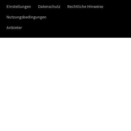
Der neue
CLA
EQE
Limousine -
elektrisch
EQS
Limousine -
elektrisch
C-Klasse
Limousine
C-Klasse
Limousine -
elektrisch
E-Klasse
Limousine
S-Klasse
Limousine
S-Klasse
Lang
Mercedes-
Maybach S-