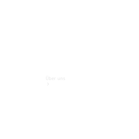
Finanzdienste
Digitale
Extras
Über uns
Übersicht
Nachhaltigkeit