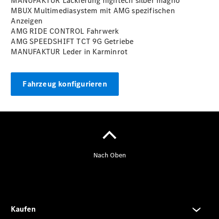
MANUFAKTUR Lackierung hightech silber
magno
MBUX Multimediasystem mit AMG spezifischen
Anzeigen
Übersicht
AMG RIDE CONTROL Fahrwerk
140 Jahre
AMG SPEEDSHIFT TCT 9G Getriebe
Innovation
MANUFAKTUR Leder in
Karminrot
Mercedes-
Benz
Store
Fahrzeug konfigurieren
Neuwagenangebote
Best Deal
Leasing
Privatkunden
Leasing
Gewerbekunden
Finanzierung