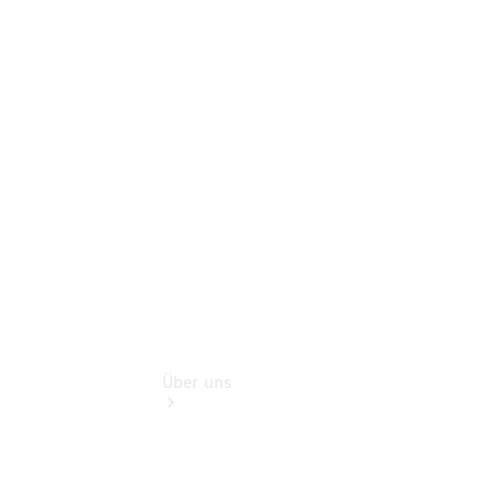
Schadenhilfe
Service für
Reisemobile
Teile &
Zubehör
Rückrufe &
Umrüstungen
Über uns