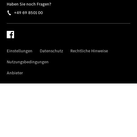
Gewerbekunden
Finanzierung
Privatkunden
Finanzierung
Gewerbekunden
Mercedes-
Benz
Store
Gebrauchtwagensuche
Elektrotransporter
Sprinter
Sprinter
Kastenwagen
eSprinter
Kastenwagen
- elektrisch