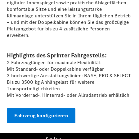
Konfigurator
digitaler
Innenspiegel
sowie praktische Ablageflächen,
Kontakt
komfortable Sitze und eine leistungsstarke
Probefahrt
Klimaanlage
unterstützen Sie in Ihrem täglichen Betrieb
vereinbaren
– und mit der Doppelkabine können Sie das großzügige
Ansprechpartner
Platzangebot für bis zu 4 zusätzliche Personen
finden
erweitern.
Beratung
vereinbaren
Servicetermin
Highlights des Sprinter Fahrgestells:
vereinbaren
2 Fahrzeuglängen für maximale Flexibilität
Tel: +49 69
Mit Standard- oder Doppelkabine verfügbar
8501 00
3 hochwertige Ausstattungslinien: BASE, PRO & SELECT
Bis zu 3500 kg
Anhängelast
für weitere
Transportmöglichkeiten
Mit Vorderrad-, Hinterrad- oder Allradantrieb erhältlich
Fahrzeug konfigurieren
Kaufen