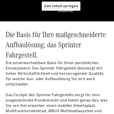
Zum Inhalt springen
Anbieter
Die Basis für Ihre maßgeschneiderte
Anbieter
Aufbaulösung: das Sprinter
Übersicht
Fahrgestell.
Die unverwechselbare Basis für Ihren persönlichen
Einsatzzweck: Das Sprinter Fahrgestell überzeugt mit
hoher Wirtschaftlichkeit und hervorragender Qualität,
für welche Aus- oder Aufbaulösung Sie sich auch
Startseite
entscheiden.
Modellübersicht
Servicetermin
Das Cockpit des Sprinter Fahrgestells sorgt für eine
buchen
ausgezeichnete Rundumsicht und bietet genau das, was
Probefahrt
Sie von ihm erwarten: einen mobilen Arbeitsplatz.
vereinbaren
Multifunktionslenkrad
, MBUX
Multimediasystem
und