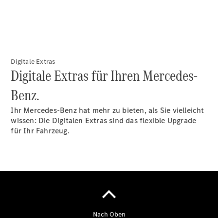
Gewerbekunden
Finanzierung
Privatkunden
Finanzierung
Gewerbekunden
Mercedes-
Digitale Extras
Benz
Digitale Extras für Ihren Mercedes-
Store
Gebrauchtwagensuche
Benz.
Elektrotransporter
Sprinter
Ihr Mercedes-Benz hat mehr zu bieten, als Sie vielleicht
wissen: Die Digitalen Extras sind das flexible Upgrade
für Ihr Fahrzeug.
Sprinter
Kastenwagen
eSprinter
Kastenwagen
- elektrisch