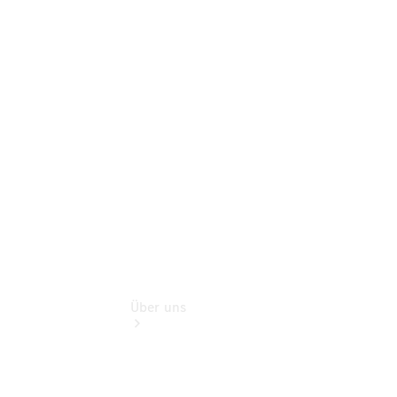
Schadenhilfe
Service für
Reisemobile
Teile &
Zubehör
Rückrufe &
Umrüstungen
Über uns