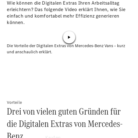
Konfigurator
Wie können die Digitalen Extras Ihren Arbeitsalltag
Kontakt
erleichtern? Das folgende Video erklärt Ihnen, wie Sie
Probefahrt
einfach und komfortabel mehr Effizienz generieren
vereinbaren
können.
Ansprechpartner
finden
Beratung
vereinbaren
Servicetermin
vereinbaren
Tel: +49 69
8501 00
Vorteile
Drei von vielen guten Gründen für
die Digitalen Extras von Mercedes-
Benz.
Kaufen