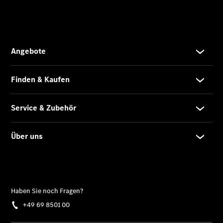
Sprinter
Tourer
Sprinter
Pritschenfahrzeug
eSprinter
Pritschenfahrzeug
- elektrisch
Sprinter
Fahrgestell
eSprinter
Fahrgestell
- elektrisch
Vito
Vito
Kastenwagen