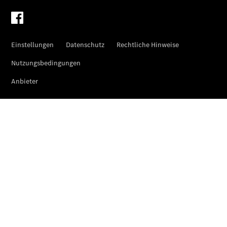
eVito
Kastenwagen
- elektrisch
Vito Mixto
Vito Tourer
eVito
Tourer -
elektrisch
Citan
Citan
Kastenwagen
eCitan
Kastenwagen
- elektrisch
Citan
Tourer