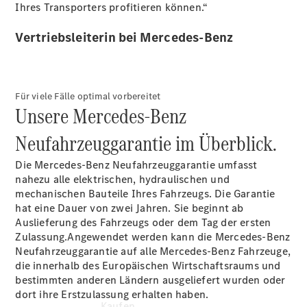
Konfigurator
Ihres Transporters profitieren können.“
Kontakt
Probefahrt
Vertriebsleiterin bei Mercedes-Benz
vereinbaren
Ansprechpartner
finden
Beratung
Für viele Fälle optimal vorbereitet
vereinbaren
Unsere Mercedes-Benz
Servicetermin
vereinbaren
Neufahrzeuggarantie im Überblick.
Tel: +49 69
8501 00
Die Mercedes-Benz Neufahrzeuggarantie umfasst
nahezu alle elektrischen, hydraulischen und
mechanischen Bauteile Ihres Fahrzeugs. Die Garantie
hat eine Dauer von zwei Jahren. Sie beginnt ab
Auslieferung des Fahrzeugs oder dem Tag der ersten
Zulassung.Angewendet werden kann die Mercedes-Benz
Neufahrzeuggarantie auf alle Mercedes-Benz Fahrzeuge,
die innerhalb des Europäischen Wirtschaftsraums und
bestimmten anderen Ländern ausgeliefert wurden oder
dort ihre Erstzulassung erhalten haben.
Kaufen