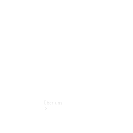
Schadenhilfe
Service für
Reisemobile
Teile &
Zubehör
Rückrufe &
Umrüstungen
Über uns