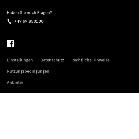
Sprinter
Tourer
Sprinter
Pritschenfahrzeug
eSprinter
Pritschenfahrzeug
- elektrisch
Sprinter
Fahrgestell
eSprinter
Fahrgestell
- elektrisch
Vito
Vito
Kastenwagen