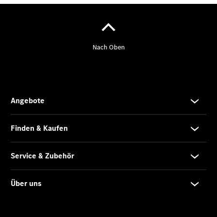
Gewerbekunden
Finanzierung
Privatkunden
Finanzierung
Gewerbekunden
Mercedes-
Benz
Store
Gebrauchtwagensuche
Elektrotransporter
Sprinter
Sprinter
Kastenwagen
eSprinter
Kastenwagen
- elektrisch