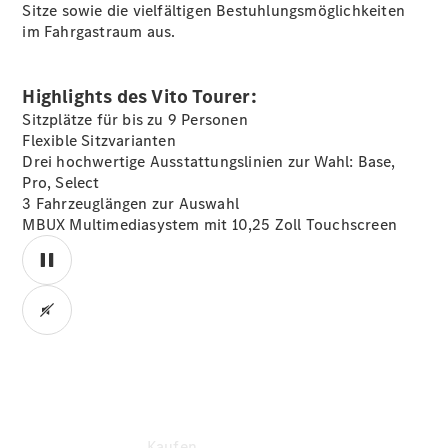
Konfigurator
Sitze sowie die vielfältigen Bestuhlungsmöglichkeiten
Kontakt
im Fahrgastraum aus.
Probefahrt
vereinbaren
Ansprechpartner
Highlights des Vito Tourer:
finden
Sitzplätze für bis zu 9 Personen
Beratung
Flexible Sitzvarianten
vereinbaren
Drei hochwertige Ausstattungslinien zur Wahl: Base,
Servicetermin
Pro, Select
vereinbaren
3 Fahrzeuglängen zur Auswahl
Tel: +49 69
MBUX Multimediasystem mit 10,25 Zoll Touchscreen
8501 00
00:00 / 00:00
Kaufen