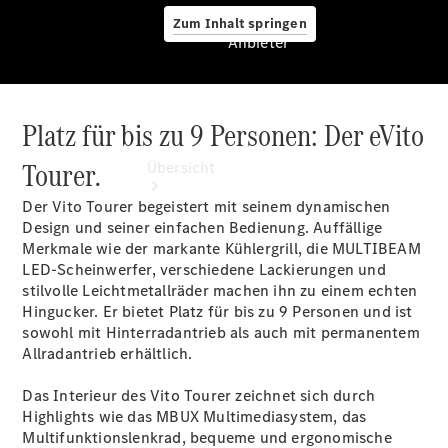
Zum Inhalt springen
Anbieter
Platz für bis zu 9 Personen: Der eVito
Anbieter
Tourer.
Übersicht
Der Vito Tourer begeistert mit seinem dynamischen
Design und seiner einfachen Bedienung. Auffällige
Merkmale wie der markante Kühlergrill, die MULTIBEAM
LED-Scheinwerfer, verschiedene Lackierungen und
stilvolle Leichtmetallräder machen ihn zu einem echten
Hingucker. Er bietet Platz für bis zu 9 Personen und ist
Startseite
sowohl mit Hinterradantrieb als auch mit permanentem
Modellübersicht
Allradantrieb
erhältlich.
Servicetermin
buchen
Das Interieur des Vito Tourer zeichnet sich durch
Probefahrt
Highlights wie das MBUX Multimediasystem, das
vereinbaren
Multifunktionslenkrad, bequeme und ergonomische