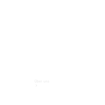
Schadenhilfe
Service für
Reisemobile
Teile &
Zubehör
Rückrufe &
Umrüstungen
Über uns