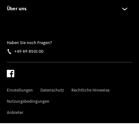
Gewerbekunden
Finanzierung
Privatkunden
Finanzierung
Gewerbekunden
Mercedes-
Benz
Store
Gebrauchtwagensuche
Elektrotransporter
Sprinter
Sprinter
Kastenwagen
eSprinter
Kastenwagen
- elektrisch