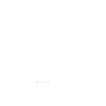
Schadenhilfe
Service für
Reisemobile
Teile &
Zubehör
Rückrufe &
Umrüstungen
Über uns