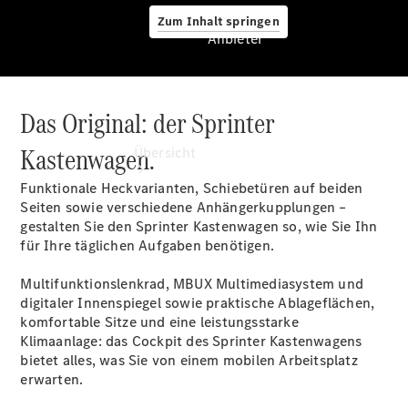
Zum Inhalt springen
Anbieter
Das Original: der Sprinter
Anbieter
Kastenwagen.
Übersicht
Funktionale Heckvarianten, Schiebetüren auf beiden
Seiten sowie verschiedene Anhängerkupplungen –
gestalten Sie den Sprinter Kastenwagen so, wie Sie Ihn
für Ihre täglichen Aufgaben benötigen.
Multifunktionslenkrad, MBUX
Multimediasystem
und
Startseite
digitaler
Innenspiegel
sowie praktische Ablageflächen,
Modellübersicht
komfortable Sitze und eine leistungsstarke
Servicetermin
Klimaanlage
: das Cockpit des Sprinter Kastenwagens
buchen
bietet alles, was Sie von einem mobilen Arbeitsplatz
Probefahrt
erwarten.
vereinbaren