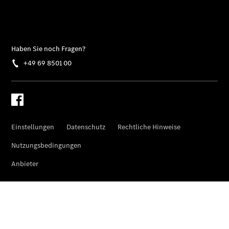
Gewerbekunden
Finanzierung
Privatkunden
Finanzierung
Gewerbekunden
Mercedes-
Benz
Store
Gebrauchtwagensuche
Elektrotransporter
Sprinter
Sprinter
Kastenwagen
eSprinter
Kastenwagen
- elektrisch