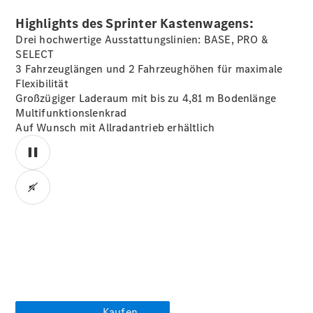
Konfigurator
Kontakt
Highlights des Sprinter Kastenwagens:
Probefahrt
Drei hochwertige Ausstattungslinien: BASE, PRO &
vereinbaren
SELECT
Ansprechpartner
3 Fahrzeuglängen und 2 Fahrzeughöhen für maximale
finden
Flexibilität
Beratung
Großzügiger Laderaum mit bis zu 4,81 m Bodenlänge
vereinbaren
Multifunktionslenkrad
Servicetermin
Auf Wunsch mit Allradantrieb erhältlich
vereinbaren
Tel: +49 69
8501 00
00:00 / 00:00
Kaufen