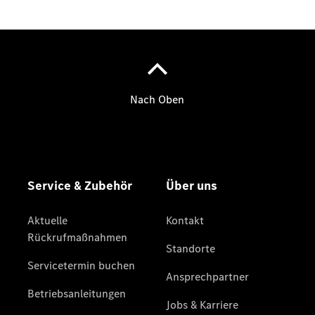
Gewerbekunden
Finanzierung
Privatkunden
Finanzierung
Gewerbekunden
Mercedes-
Benz
Store
Gebrauchtwagensuche
Elektrotransporter
Sprinter
Sprinter
Kastenwagen
eSprinter
Kastenwagen
- elektrisch