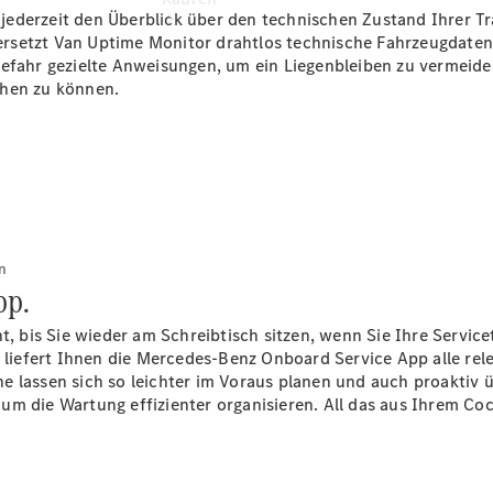
ederzeit den Überblick über den technischen Zustand Ihrer Tra
rsetzt Van Uptime Monitor drahtlos technische Fahrzeugdaten
gefahr gezielte Anweisungen, um ein Liegenbleiben zu vermeide
öhen zu können.
Übersicht
Neuwagenangebote
n
pp.
ht, bis Sie wieder am Schreibtisch sitzen, wenn Sie Ihre Servic
iefert Ihnen die Mercedes-Benz Onboard Service App alle rele
Übersicht
e lassen sich so leichter im Voraus planen und auch proaktiv
Transporter
um die Wartung effizienter organisieren. All das aus Ihrem Co
Highlights
Leasing
Privatkunden
Leasing