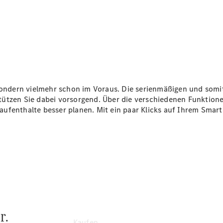
Konfigurator
Kontakt
Probefahrt
vereinbaren
Ansprechpartner
finden
Beratung
vereinbaren
Servicetermin
 sondern vielmehr schon im Voraus. Die serienmäßigen und som
vereinbaren
tützen Sie dabei vorsorgend. Über die verschiedenen Funktio
Tel: +49 69
aufenthalte besser planen. Mit ein paar Klicks auf Ihrem Sma
8501 00
r.
Kaufen