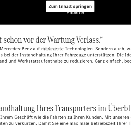
Zum Inhalt springen
Anbieter
 schon vor der Wartung Verlass.“
Anbieter
Mercedes-Benz auf modernste Technologien. Sondern auch, we
Übersicht
uns bei der Instandhaltung Ihrer Fahrzeuge unterstützen. Die Id
nd und Werkstattaufenthalte zu reduzieren. Ganz einfach, beq
Startseite
Modellübersicht
tandhaltung Ihres Transporters im Überbl
Servicetermin
buchen
Ihrem Geschäft wie die Fahrten zu Ihren Kunden. Mit unseren 
Probefahrt
en zu verkürzen. Damit Sie eine maximale Betriebszeit Ihrer T
vereinbaren