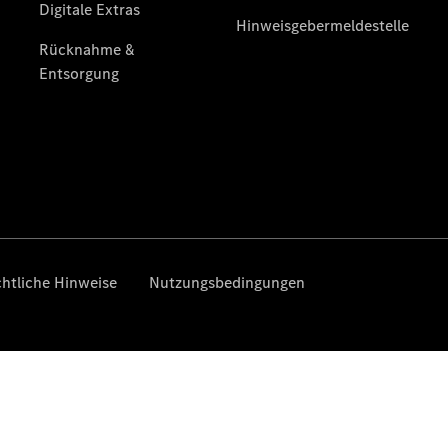
Sprinter
Tourer
Sprinter
Pritschenfahrzeug
eSprinter
Pritschenfahrzeug
- elektrisch
Sprinter
Fahrgestell
eSprinter
Fahrgestell
- elektrisch
Vito
Vito
Kastenwagen