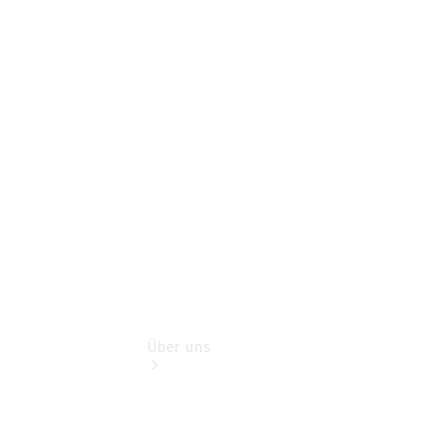
Schadenhilfe
Service für
Reisemobile
Teile &
Zubehör
Rückrufe &
Umrüstungen
Über uns