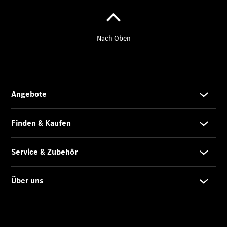
Gewerbekunden
Finanzierung
Privatkunden
Finanzierung
Gewerbekunden
Mercedes-
Benz
Store
Gebrauchtwagensuche
Elektrotransporter
Sprinter
Sprinter
Kastenwagen
eSprinter
Kastenwagen
- elektrisch