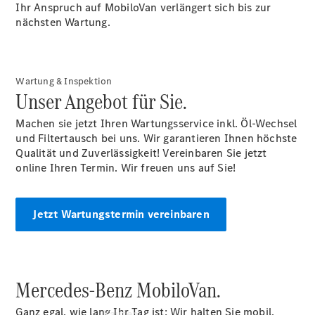
Konfigurator
Ihr Anspruch auf MobiloVan verlängert sich bis zur
Kontakt
nächsten Wartung.
Probefahrt
vereinbaren
Ansprechpartner
finden
Wartung & Inspektion
Beratung
Unser Angebot für Sie.
vereinbaren
Servicetermin
Machen sie jetzt Ihren Wartungsservice inkl. Öl-Wechsel
vereinbaren
und Filtertausch bei uns. Wir garantieren Ihnen höchste
Tel: +49 69
Qualität und Zuverlässigkeit! Vereinbaren Sie jetzt
8501 00
online Ihren Termin. Wir freuen uns auf Sie!
Jetzt Wartungstermin vereinbaren
Mercedes-Benz MobiloVan.
Ganz egal, wie lang Ihr Tag ist: Wir halten Sie mobil,
Kaufen