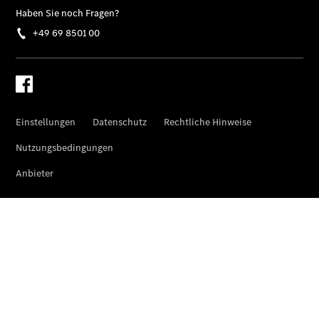
Sprinter
Tourer
Sprinter
Pritschenfahrzeug
eSprinter
Pritschenfahrzeug
- elektrisch
Sprinter
Fahrgestell
eSprinter
Fahrgestell
- elektrisch
Vito
Vito
Kastenwagen